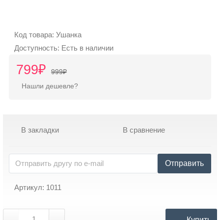
925
302
30
Код товара: Ушанка
10
Доступность: Есть в наличии
799₽
999₽
Telegram:
+7
Нашли дешевле?
925
302
30
В закладки
В сравнение
10
Отправить
Режим
работы
Артикул: 1011
Купить