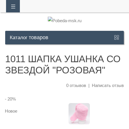
товаров
Обратный
Каталог
звонок
1011 ШАПКА УШАНКА СО
+7
ЗВЕЗДОЙ "РОЗОВАЯ"
925
302
0 отзывов
|
Написать отзыв
30
- 20
%
10
Новое
Whatsapp:
+7