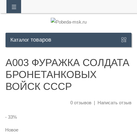
товаров
Обратный
Каталог
звонок
А003 ФУРАЖКА СОЛДАТА
+7
БРОНЕТАНКОВЫХ
925
ВОЙСК СССР
302
30
0 отзывов
|
Написать отзыв
10
- 33
%
Whatsapp:
+7
Новое