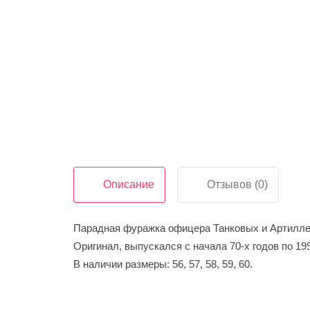
925
302
30
10
Telegram:
+7
925
302
30
Описание
Отзывов (0)
10
Парадная фуражка офицера Танковых и Артилле
Режим
Оригинал, выпускался с начала 70-х годов по 199
работы
В наличии размеры: 56, 57, 58, 59, 60.