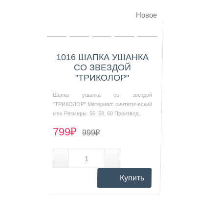
Новое
Купить в 1 клик
1016 ШАПКА УШАНКА
СО ЗВЕЗДОЙ
"ТРИКОЛОР"
Шапка ушанка со звездой
"ТРИКОЛОР" Материал: синтетический
мех Размеры: 56, 58, 60 Производ..
799₽
999₽
Купить