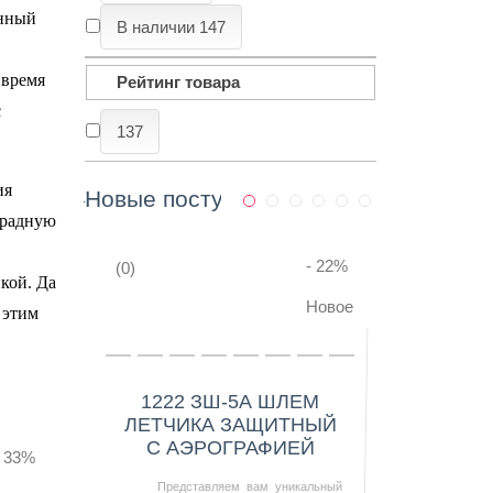
енный
В наличии
147
 время
Рейтинг товара
с
137
ия
Новые поступления
арадную
- 22
%
(0)
кой. Да
Новое
 этим
Купить в 1 клик
1222 ЗШ-5А ШЛЕМ
ЛЕТЧИКА ЗАЩИТНЫЙ
С АЭРОГРАФИЕЙ
- 33
%
Представляем вам уникальный