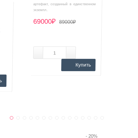
артефакт, созданный в единственном
экземпл..
69000₽
89000₽
Х
Купить
ь
Рекомендуемые
- 20
%