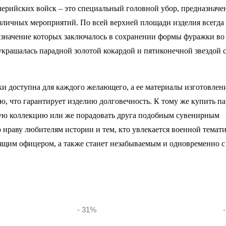
лерийских войск – это специальный головной убор, предназнач
зличных мероприятий. По всей верхней площади изделия всегда
азначение которых заключалось в сохранении формы фуражки во
 украшалась парадной золотой кокардой и пятиконечной звездой 
ки доступна для каждого желающего, а ее материалы изготовлен
ю, что гарантирует изделию долговечность. К тому же купить п
ую коллекцию или же порадовать друга подобным сувенирным
о нраву любителям истории и тем, кто увлекается военной темати
оящим офицером, а также станет незабываемым и одновременно с
- 31
%