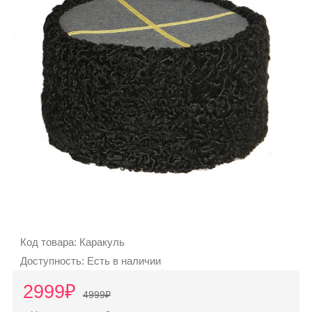
925
302
30
10
Telegram:
+7
925
302
30
10
Код товара: Каракуль
Режим
Доступность: Есть в наличии
работы
2999₽
4999₽