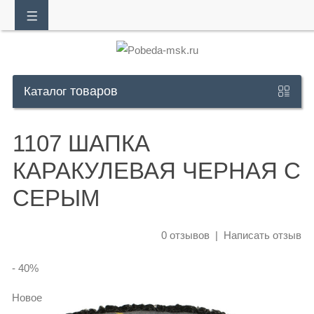
товаров
Обратный
Каталог
звонок
1107 ШАПКА
+7
КАРАКУЛЕВАЯ ЧЕРНАЯ С
925
СЕРЫМ
302
30
0 отзывов
|
Написать отзыв
10
- 40
%
Whatsapp:
+7
Новое